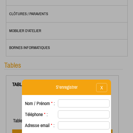
CLÔTURES / PARAVENTS
MOBILIER D'ATELIER
BORNES INFORMATIQUES
Tables
TABLE
TA231CP4
S'enregistrer
X
Nom / Prénom
*
:
Téléphone
*
:
Table Plateau 4 Places plateau 1190 X 780
Adresse email
*
: