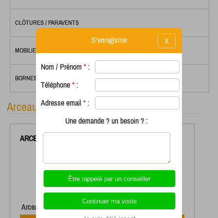
CLÔTURES / PARAVENTS
S'enregistrer
X
MOBILIER D'ATELIER
Nom / Prénom
*
:
BORNES INFORMATIQUES
Téléphone
*
:
Adresse email
*
:
Arceaux/Potelets
Une demande ? un besoin ? :
ARCEAU
AR32
Arceau AR31 diametre 42