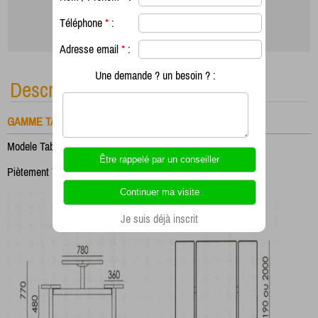
Téléphone
*
:
Adresse email
*
:
Une demande ? un besoin ? :
Description
GAMME TABLE
Modele Table Plateau 1190 x 780
Piètement 70 x 70
Je suis déjà inscrit