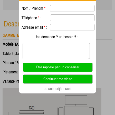
Nom / Prénom
*
:
Téléphone
*
:
Description
Adresse email
*
:
GAMME TABLE
Une demande ? un besoin ? :
Modele TA 211
Table 8 places
Plateau 1300 x 1300
Pietement 70 x 70
Variante PMR possible (TA211 CP7)
Je suis déjà inscrit