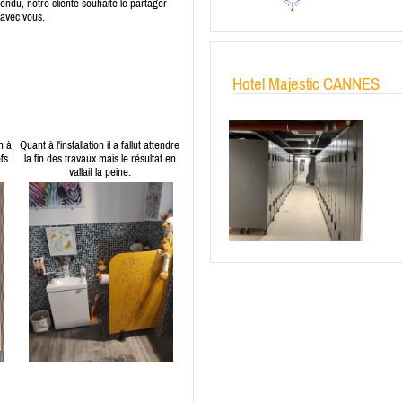
endu, notre cliente souhaite le partager
avec vous.
Hotel Majestic CANNES
n à
Quant à l'installation il a fallut attendre
fs
la fin des travaux mais le résultat en
vallait la peine.