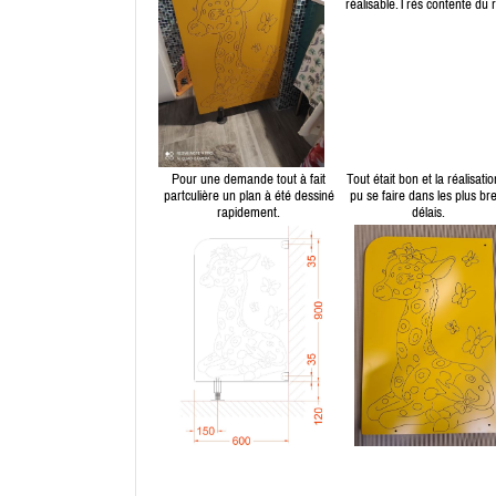
réalisable.Très contente du r
Pour une demande tout à fait
Tout était bon et la réalisatio
partculière un plan à été dessiné
pu se faire dans les plus bre
rapidement.
délais.