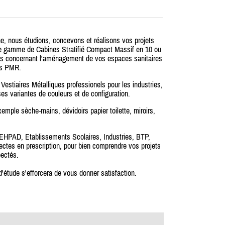
ous étudions, concevons et réalisons vos projets
ne gamme de Cabines Stratifié Compact Massif en 10 ou
its concernant l'aménagement de vos espaces sanitaires
res PMR.
stiaires Métalliques professionels pour les industries,
es variantes de couleurs et de configuration.
ple sèche-mains, dévidoirs papier toilette, miroirs,
, EHPAD, Etablissements Scolaires, Industries, BTP,
tectes en prescription, pour bien comprendre vos projets
pectés.
 d'étude s'efforcera de vous donner satisfaction.