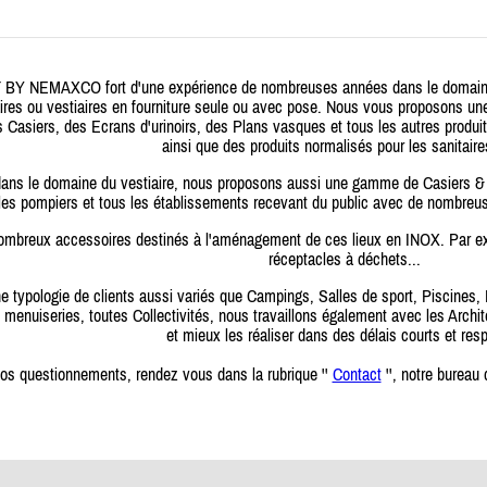
NEMAXCO fort d'une expérience de nombreuses années dans le domaine, n
res ou vestiaires en fourniture seule ou avec pose. Nous vous proposons u
Casiers, des Ecrans d'urinoirs, des Plans vasques et tous les autres produ
ainsi que des produits normalisés pour les sanitai
ans le domaine du vestiaire, nous proposons aussi une gamme de Casiers & Ve
 les pompiers et tous les établissements recevant du public avec de nombreus
ombreux accessoires destinés à l'aménagement de ces lieux en INOX. Par exem
réceptacles à déchets...
ne typologie de clients aussi variés que Campings, Salles de sport, Piscines
 menuiseries, toutes Collectivités, nous travaillons également avec les Archi
et mieux les réaliser dans des délais courts et res
, rendez vous dans la rubrique ''
Contact
'', notre bureau