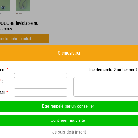
OUCHE inviolable nu
ssoires
oir la fiche produit
S'enregistrer
nom
*
:
Une demande ? un besoin ? 
*
:
mail
*
:
Je suis déjà inscrit