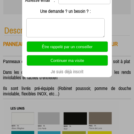
Adresse email
*
:
Une demande ? un besoin ? :
Description
PANNEAUX DOUCHE NU ou EQUIPE AVEC MITIGEUR
Panneaux douche inviolable prêt à poser soit en angle de murs soit à plat
Je suis déjà inscrit
Dans les deux cas, aucune fixation n'est apparente ce qui les rends
inviolables et faciles d'entretien
Ils sont livrés pré-équipés (Robinet poussoir, pomme de douche
inviolable, flexibles INOX, etc...)