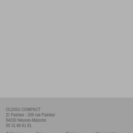
CLOISO COMPACT
ZI Pasteur - 205 rue Pasteur
54230 Neuves-Maisons
05 31 60 61 61