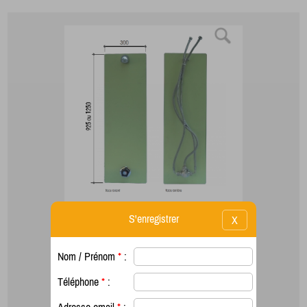
S'enregistrer
X
Nom / Prénom
*
:
Téléphone
*
: