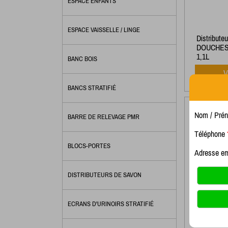
ESPACE ENFANTS
ESPACE VAISSELLE / LINGE
Distribute
DOUCHES v
1,1L
BANC BOIS
V
BANCS STRATIFIÉ
DISTRIBU
Nom / Pré
BARRE DE RELEVAGE PMR
ENCASTR
Téléphone
BLOCS-PORTES
Adresse e
DISTRIBUTEURS DE SAVON
ECRANS D'URINOIRS STRATIFIÉ