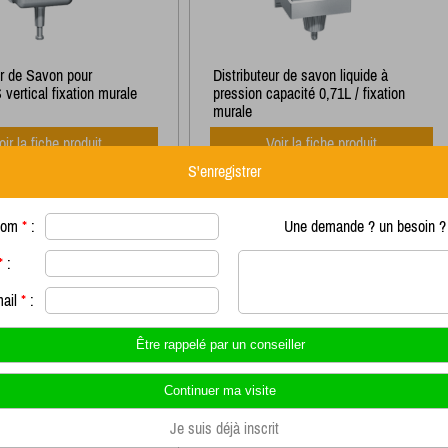
ur de Savon pour
Distributeur de savon liquide à
ertical fixation murale
pression capacité 0,71L / fixation
murale
oir la fiche produit
Voir la fiche produit
S'enregistrer
TEUR
SAVON À
nom
*
:
Une demande ? un besoin ? 
ER
*
:
mail
*
:
Je suis déjà inscrit