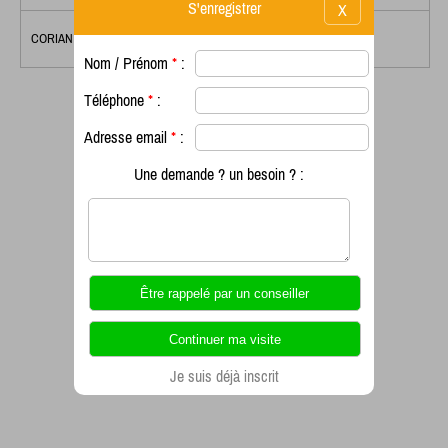
S'enregistrer
X
CORIAN
Nom / Prénom
*
:
Téléphone
*
:
Adresse email
*
:
Une demande ? un besoin ? :
Je suis déjà inscrit