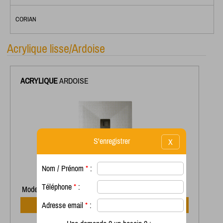
CORIAN
Acrylique lisse/Ardoise
ACRYLIQUE
ARDOISE
S'enregistrer
X
Nom / Prénom
*
:
Téléphone
*
:
Modele Acrylique Ardoise dimensions 90x70
Adresse email
*
:
Voir la fiche produit