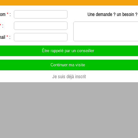
nom
*
:
Une demande ? un besoin ? 
*
:
mail
*
:
Je suis déjà inscrit