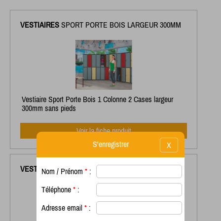
VESTIAIRES
SPORT PORTE BOIS LARGEUR 300MM
Vestiaire Sport Porte Bois 1 Colonne 2 Cases largeur
300mm sans pieds
Voir la fiche produit
S'enregistrer
X
VESTIAIRES
SPORT PORTE BOIS LARGEUR 400MM
Nom / Prénom
*
:
Téléphone
*
:
Adresse email
*
: