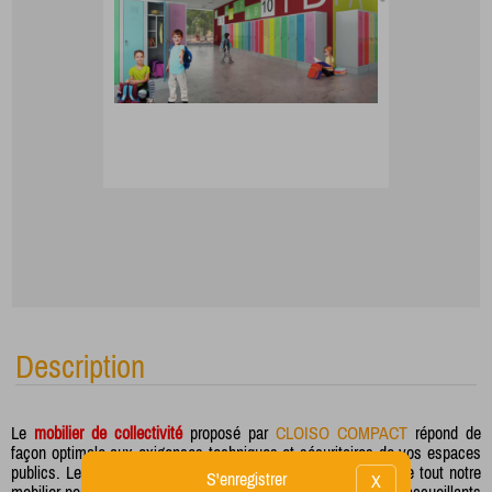
Description
Le
mobilier de collectivité
proposé par
CLOISO COMPACT
répond de
façon optimale aux exigences techniques et sécuritaires de vos espaces
publics. Le large choix de modèles et la parfaite modularité de tout notre
S'enregistrer
X