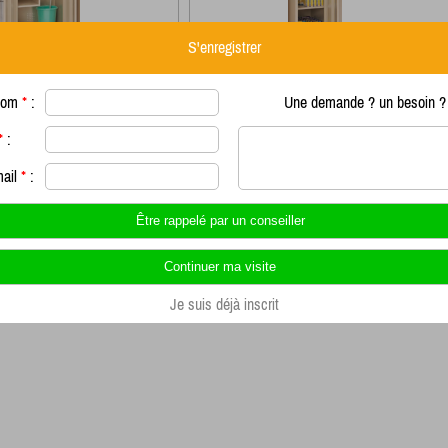
S'enregistrer
entretien 2 Compartiments
Armoire d'entretien 4 tablettes
800
Hauteur 1800
nom
*
:
Une demande ? un besoin ? 
oir la fiche produit
Voir la fiche produit
*
:
mail
*
:
Je suis déjà inscrit