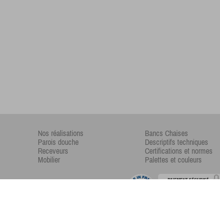
Nos réalisations
Bancs Chaises
Parois douche
Descriptifs techniques
Receveurs
Certifications et normes
Mobilier
Palettes et couleurs
Copyright © 2017 -
Xiizeos