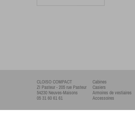
CLOISO COMPACT
Cabines
ZI Pasteur - 205 rue Pasteur
Casiers
54230 Neuves-Maisons
Armoires de vestiaires
05 31 60 61 61
Accessoires