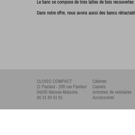
Le banc se compose de trois lattes de bois recouvertes
Dans notre offre, nous avons aussi des bancs rétracta
CLOISO COMPACT
Cabines
ZI Pasteur - 205 rue Pasteur
Casiers
54230 Neuves-Maisons
Armoires de vestiaires
05 31 60 61 61
Accessoires