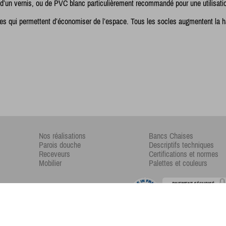
 d’un vernis, ou de PVC blanc particulièrement recommandé pour une utilisa
bles qui permettent d’économiser de l’espace. Tous les socles augmentent la
Nos réalisations
Bancs Chaises
Parois douche
Descriptifs techniques
Receveurs
Certifications et normes
Mobilier
Palettes et couleurs
Copyright © 2017 -
Xiizeos