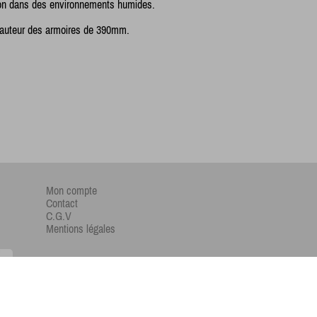
tion dans des environnements humides.
 hauteur des armoires de 390mm.
Mon compte
Contact
C.G.V
Mentions légales