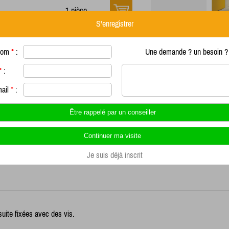
1 pièce
S'enregistrer
1 pièce
nom
*
:
Une demande ? un besoin ? 
*
:
1 pièce
mail
*
:
Je suis déjà inscrit
uite fixées avec des vis.