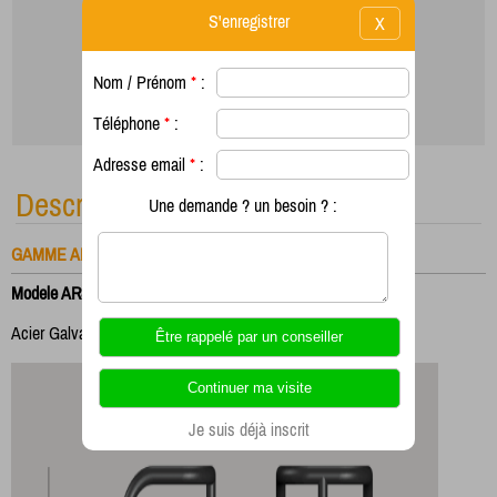
S'enregistrer
X
Nom / Prénom
*
:
Téléphone
*
:
Adresse email
*
:
Description
Une demande ? un besoin ? :
GAMME ARCEAUX
Modele AR32
Acier Galvanisé
Je suis déjà inscrit