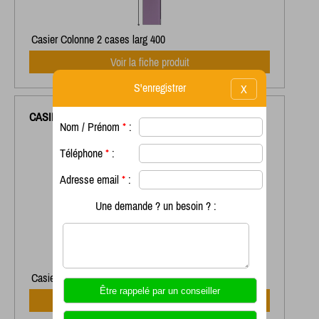
Casier Colonne 2 cases larg 400
Voir la fiche produit
S'enregistrer
X
CASIER
COLONNE 3 CASES LARGEUR 400MM
Nom / Prénom
*
:
Téléphone
*
:
Adresse email
*
:
Une demande ? un besoin ? :
Casier Colonne 3 Cases larg 400mm
Voir la fiche produit