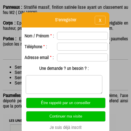
Panneaux :
Stratifié massif, finition satinée lisse ayant un classement au
feu M2 ( DIN 16926)
S'enregistrer
X
Corps :
Epaisseur 10mm, hauteur 1850 plus pieds de 100mm réglable en
hauteur, profondeur 500mm, largeur variable entre 300 et 500mm.
Nom / Prénom
*
:
Portes :
Epaisseur 10mm, les portes sont montées sur 2 ou 3 paumelles
(selon les modèles) INOX qualité marine avec ouverture à 180°
Téléphone
*
:
Le système de fermeture peut-être :
Adresse email
*
:
Serrure Batteuse
Une demande ? un besoin ? :
Serrure Porte-cadenas
Serrure à Code
Serrure à Monnayeur
Paumelles :
En INOX 316I (qualité marine) épaisseur 15/10ème, l'axe
déporté permet une ouverture à 180° et les fixations sur le refend ainsi
que la porte se font par visserie INOX de manière invisible.
Je suis déjà inscrit