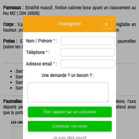
Panneaux :
Stratifié massif, finition satinée lisse ayant un classement au
feu M2 ( DIN 16926)
S'enregistrer
X
Corps :
Epaisseur 10mm, hauteur 1850 plus pieds de 100mm réglable en
hauteur, profondeur 500mm, largeur variable entre 300 et 500mm.
Nom / Prénom
*
:
Portes :
Epaisseur 10mm, les portes sont montées sur 2 ou 3 paumelles
(selon les modèles) INOX qualité marine avec ouverture à 180°
Téléphone
*
:
Le système de fermeture peut-être :
Adresse email
*
:
Serrure Batteuse
Une demande ? un besoin ? :
Serrure Porte-cadenas
Serrure à Code
Serrure à Monnayeur
Paumelles :
En INOX 316I (qualité marine) épaisseur 15/10ème, l'axe
déporté permet une ouverture à 180° et les fixations sur le refend ainsi
que la porte se font par visserie INOX de manière invisible.
Je suis déjà inscrit