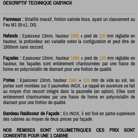
DESCRIPTIF TECHNIQUE CAB'INOX
Panneaux :
Stratifié massif, finition satinée lisse, ayant un classement au
Feu M1 (B-s1, D0).
Refends :
Epaisseur 13mm, hauteur
1980
+ pied de
120
mm réglable en
hauteur, la profondeur est variable selon la configuration et peut être de
1850mm sans raccord.
Façades :
Epaisseur 13mm, hauteur
1980
+ pied de
120
mm réglable en
hauteur, les façades sont entièrement chantournées par une fraise de
forme en polycristallin de diamant pour une finition de qualité.
Portes :
Epaisseur 13mm, hauteur
1980
+
120
mm de vide au sol, les
portes sont montées sur 3 paumelles INOX. Le rappel en ouverture se fait
au moyen d'un ressort intégré dans la paumelle (en option). Elles sont
entièrement chantournées par une fraise de forme en polycristallin de
diamant pour une finition de qualité.
Bandeau Raidisseur de Façade :
En INOX, il est fixé en partie supérieure
des cabines au moyen de deux pinces par façade.
NOS REMISES SONT VOLUMETRIQUES CES PRIX SONT
CONSENTIS POUR UNE 1 CABINE