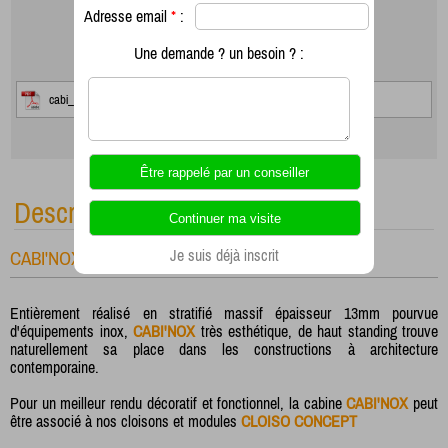
Adresse email
*
:
Une demande ? un besoin ? :
cabi_nox_grand_13_descriptif_technique.pdf
Description
Je suis déjà inscrit
CABI'NOX 13mm Hauteur 2100mm
Entièrement réalisé en stratifié massif épaisseur 13mm pourvue
d'équipements inox,
CABI'NOX
très esthétique, de haut standing trouve
naturellement sa place dans les constructions à architecture
contemporaine.
Pour un meilleur rendu décoratif et fonctionnel, la cabine
CABI'NOX
peut
être associé à nos cloisons et modules
CLOISO CONCEPT