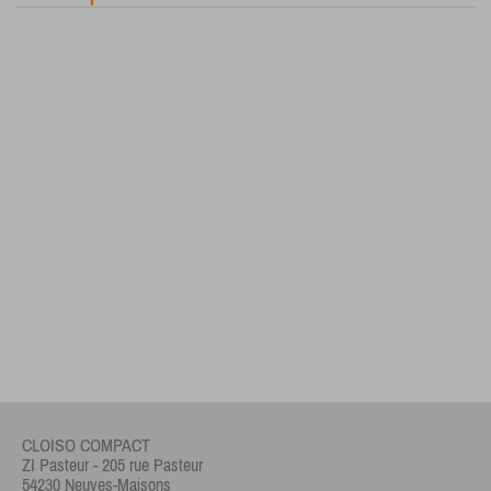
CLOISO COMPACT
ZI Pasteur - 205 rue Pasteur
54230 Neuves-Maisons