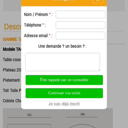
Nom / Prénom
*
:
Description
Téléphone
*
:
Adresse email
*
:
GAMME TABLE COUVERTE
Une demande ? un besoin ? :
Modele TAC21
Table couverte 8 Places
Plateau 2320 x 800
Pietement 80 x 40
Toit Toile PVC type Ferrari 502
Coloris Champagne
Je suis déjà inscrit