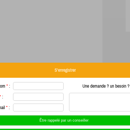
S'enregistrer
nom
*
:
Une demande ? un besoin ? 
*
:
mail
*
: