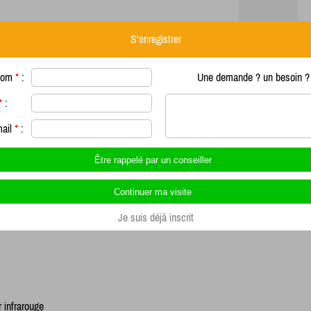
S'enregistrer
nom
*
:
Une demande ? un besoin ? 
*
:
mail
*
:
Je suis déjà inscrit
 infrarouge