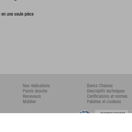
é en une seule pièce
Nos réalisations
Bancs Chaises
Parois douche
Descriptifs techniques
Receveurs
Certifications et normes
Mobilier
Palettes et couleurs