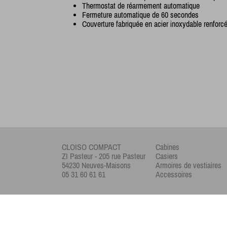
Thermostat de réarmement automatique
Fermeture automatique de 60 secondes
Couverture fabriquée en acier inoxydable renforc
CLOISO COMPACT
Cabines
ZI Pasteur - 205 rue Pasteur
Casiers
54230 Neuves-Maisons
Armoires de vestiaires
05 31 60 61 61
Accessoires