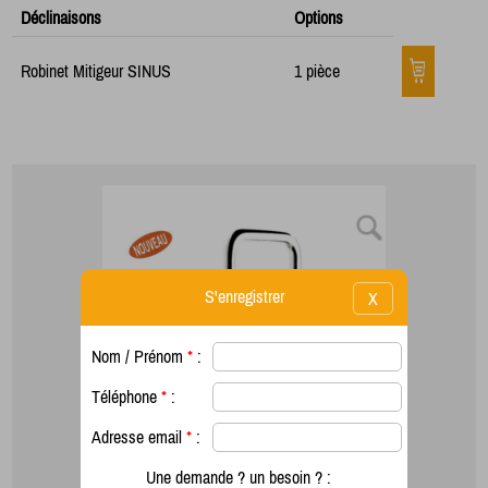
Déclinaisons
Options
Robinet Mitigeur SINUS
1 pièce
S'enregistrer
X
Nom / Prénom
*
:
Téléphone
*
:
Adresse email
*
:
Une demande ? un besoin ? :