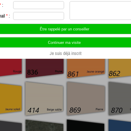
*
:
mail
*
:
Je suis déjà inscrit