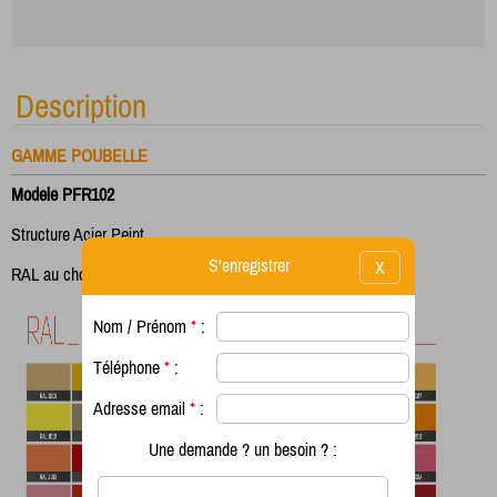
Description
GAMME POUBELLE
Modele PFR102
Structure Acier Peint
S'enregistrer
X
RAL au choix
Nom / Prénom
*
:
Téléphone
*
:
Adresse email
*
:
Une demande ? un besoin ? :