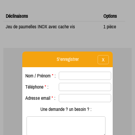
Déclinaisons
Options
Jeu de paumelles INOX avec cache vis
1 pièce
S'enregistrer
X
Nom / Prénom
*
:
Téléphone
*
:
Adresse email
*
:
Une demande ? un besoin ? :