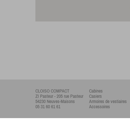
CLOISO COMPACT
Cabines
ZI Pasteur - 205 rue Pasteur
Casiers
54230 Neuves-Maisons
Armoires de vestiaires
05 31 60 61 61
Accessoires