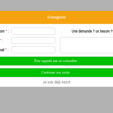
S'enregistrer
nom
*
:
Une demande ? un besoin ? 
*
:
mail
*
:
Je suis déjà inscrit