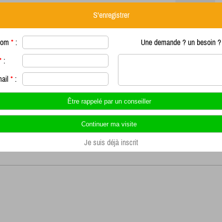
S'enregistrer
nom
*
:
Une demande ? un besoin ? 
*
:
mail
*
:
Je suis déjà inscrit