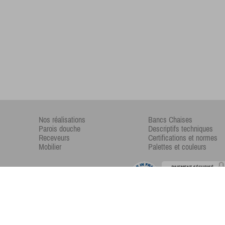
Nos réalisations
Bancs Chaises
Parois douche
Descriptifs techniques
Receveurs
Certifications et normes
Mobilier
Palettes et couleurs
Copyright © 2017 -
Xiizeos