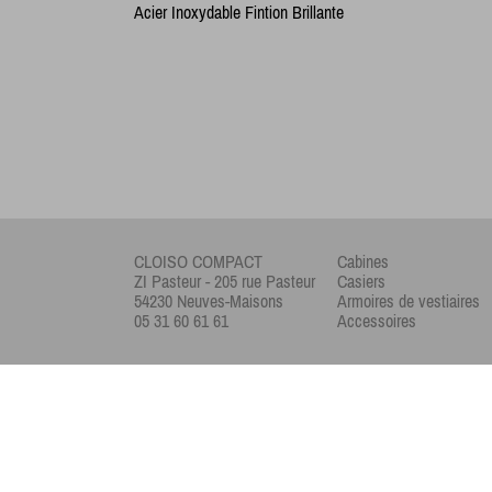
Acier Inoxydable Fintion Brillante
CLOISO COMPACT
Cabines
ZI Pasteur - 205 rue Pasteur
Casiers
54230 Neuves-Maisons
Armoires de vestiaires
05 31 60 61 61
Accessoires