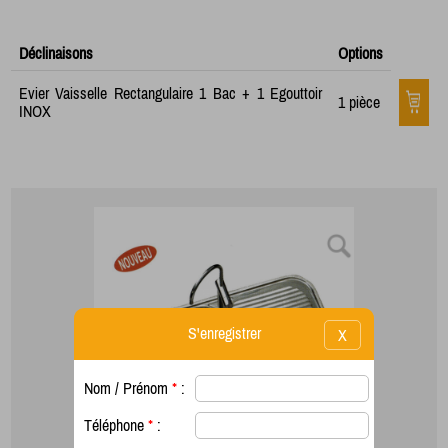
Déclinaisons
Options
Evier Vaisselle Rectangulaire 1 Bac + 1 Egouttoir
1 pièce
INOX
S'enregistrer
X
Nom / Prénom
*
:
Téléphone
*
: