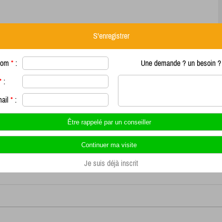
S'enregistrer
nom
*
:
Une demande ? un besoin ? 
*
:
mail
*
:
Je suis déjà inscrit