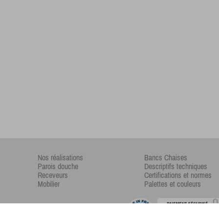
Nos réalisations
Bancs Chaises
Parois douche
Descriptifs techniques
Receveurs
Certifications et normes
Mobilier
Palettes et couleurs