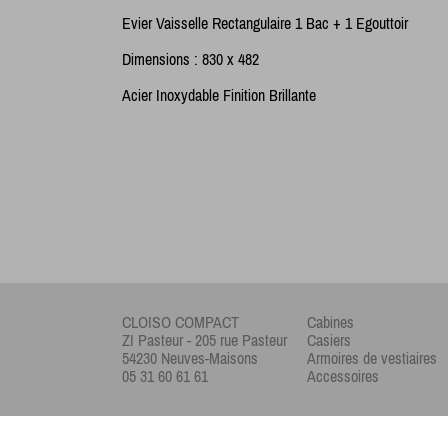
Evier Vaisselle Rectangulaire 1 Bac + 1 Egouttoir
Dimensions : 830 x 482
Acier Inoxydable Finition Brillante
CLOISO COMPACT
Cabines
ZI Pasteur - 205 rue Pasteur
Casiers
54230 Neuves-Maisons
Armoires de vestiaires
05 31 60 61 61
Accessoires