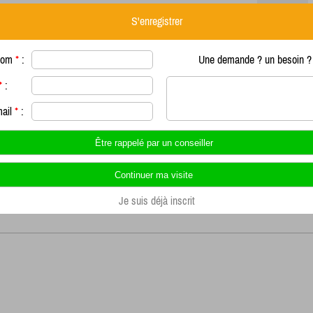
S'enregistrer
nom
*
:
Une demande ? un besoin ? 
*
:
mail
*
:
Je suis déjà inscrit