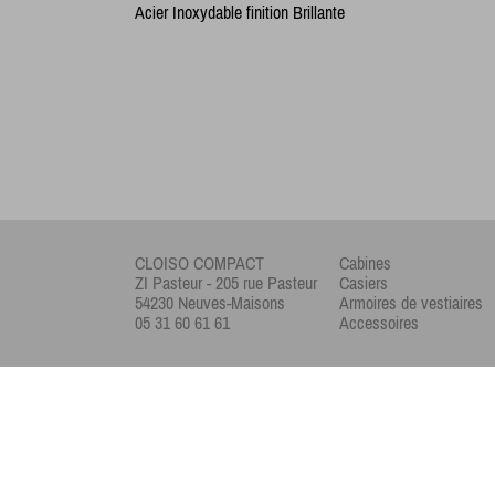
Acier Inoxydable finition Brillante
CLOISO COMPACT
Cabines
ZI Pasteur - 205 rue Pasteur
Casiers
54230 Neuves-Maisons
Armoires de vestiaires
05 31 60 61 61
Accessoires