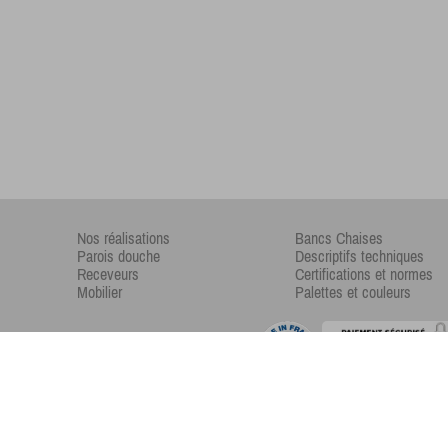
Nos réalisations
Bancs Chaises
Parois douche
Descriptifs techniques
Receveurs
Certifications et normes
Mobilier
Palettes et couleurs
Copyright © 2017 -
Xiizeos