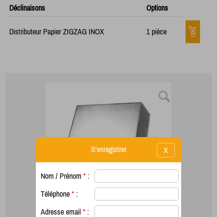
Déclinaisons
Options
Distributeur Papier ZIGZAG INOX
1 pièce
S'enregistrer
X
Nom / Prénom
*
:
Téléphone
*
:
Adresse email
*
: