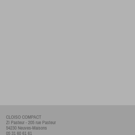
CLOISO COMPACT
ZI Pasteur - 205 rue Pasteur
54230 Neuves-Maisons
05 31 60 61 61