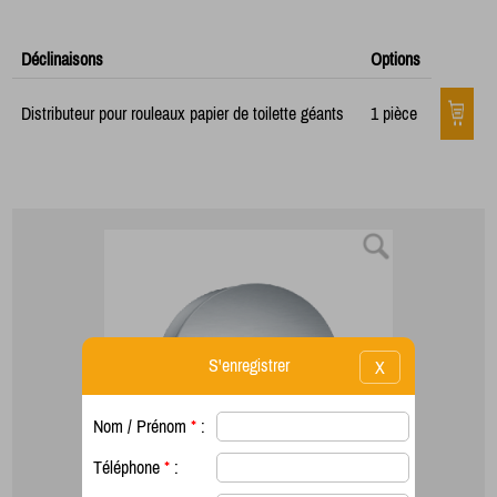
Déclinaisons
Options
Distributeur pour rouleaux papier de toilette géants
1 pièce
S'enregistrer
X
Nom / Prénom
*
:
Téléphone
*
: