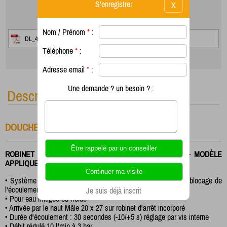
S'enregistrer
X
Nom / Prénom
*
:
DL_400_SE.pdf
Téléphone
*
:
Adresse email
*
:
Une demande ? un besoin ? :
Description
DOUCHE DL400 SE
ROBINET SIMPLE TEMPORISÉ - POUR EAU MITIGÉE - MODÈLE
APPLIQUE
• Système anti-blocage "S" breveté pour éviter tout risque de blocage de
l'écoulement en continu
Je suis déjà inscrit
• Pour eau mitigée ou froide
• Arrivée par le haut Mâle 20 x 27 sur robinet d'arrêt incorporé
• Durée d'écoulement : 30 secondes (-10/+5 s) réglage par vis interne
• Débit régulé 10 l/min à 3 bar