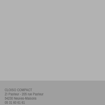
CLOISO COMPACT
ZI Pasteur - 205 rue Pasteur
54230 Neuves-Maisons
05 31 60 61 61