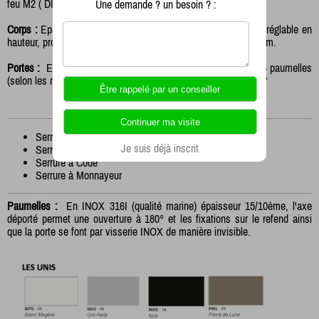
feu M2 ( DIN 16926)
Une demande ? un besoin ? :
Corps :
Epaisseur 10mm, hauteur 1850 plus pieds de 100mm réglable en
hauteur, profondeur 500mm, largeur variable entre 300 et 500mm.
Portes :
Epaisseur 10mm, les portes sont montées sur 2 ou 3 paumelles
(selon les modèles) INOX qualité marine avec ouverture à 180°
Le système de fermeture peut-être :
Serrure Batteuse
Je suis déjà inscrit
Serrure Porte-cadenas
Serrure à Code
Serrure à Monnayeur
Paumelles :
En INOX 316I (qualité marine) épaisseur 15/10ème, l'axe
déporté permet une ouverture à 180° et les fixations sur le refend ainsi
que la porte se font par visserie INOX de manière invisible.