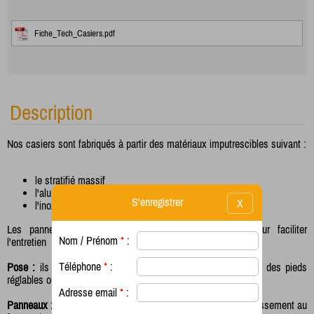
Fiche_Tech_Casiers.pdf
Description
Nos casiers sont fabriqués à partir des matériaux imputrescibles suivant :
le stratifié massif
l'aluminium
S'enregistrer
X
l'inox
Les panneaux stratifiés ont une finition satiné lisse pour faciliter
Nom / Prénom
*
:
l'entretien
Téléphone
*
:
Pose :
ils se posent sur socle béton sont déclinables avec des pieds
réglables ou encore se suspendent
Adresse email
*
:
Panneaux :
Stratifié massif, finition satinée lisse ayant un classement au