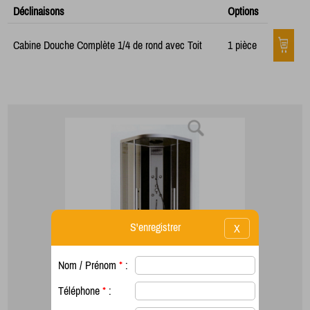
Déclinaisons
Options
Cabine Douche Complète 1/4 de rond avec Toit
1 pièce
S'enregistrer
X
Nom / Prénom
*
:
Téléphone
*
: