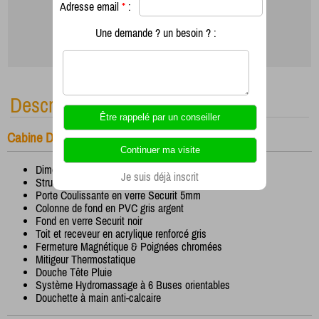
Adresse email
*
:
Une demande ? un besoin ? :
Description
Cabine Douche Complete 1/4 de rond avec toit
Dimensions 90 x 90 x 230cm
Je suis déjà inscrit
Structure en aluminium laqué gris argent
Porte Coulissante en verre Securit 5mm
Colonne de fond en PVC gris argent
Fond en verre Securit noir
Toit et receveur en acrylique renforcé gris
Fermeture Magnétique & Poignées chromées
Mitigeur Thermostatique
Douche Tête Pluie
Système Hydromassage à 6 Buses orientables
Douchette à main anti-calcaire