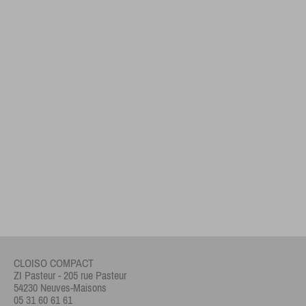
CLOISO COMPACT
ZI Pasteur - 205 rue Pasteur
54230 Neuves-Maisons
05 31 60 61 61