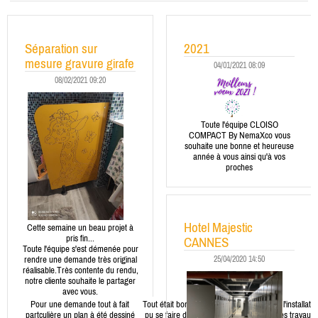
Séparation sur
2021
mesure gravure girafe
04/01/2021 08:09
08/02/2021 09:20
Toute l'équipe CLOISO
COMPACT By NemaXco vous
souhaite une bonne et heureuse
année à vous ainsi qu'à vos
proches
Hotel Majestic
Cette semaine un beau projet à
pris fin...
CANNES
Toute l'équipe s'est démenée pour
25/04/2020 14:50
rendre une demande très original
réalisable.Très contente du rendu,
notre cliente souhaite le partager
avec vous.
Pour une demande tout à fait
Tout était bon et la réalisation à
Quant à l'installatio
partculière un plan à été dessiné
pu se faire dans les plus brefs
la fin des travaux 