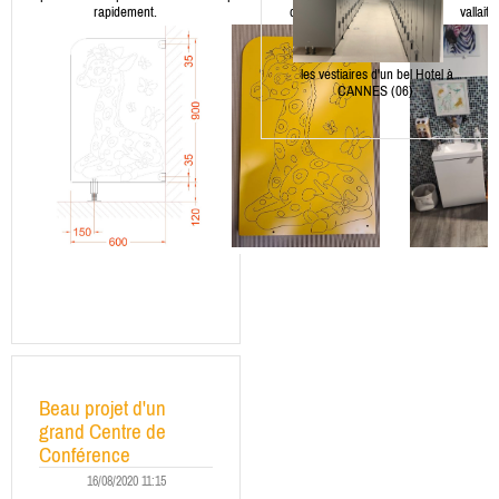
rapidement.
délais.
vallait 
les vestiaires d'un bel Hotel à
CANNES (06)
Beau projet d'un
grand Centre de
Conférence
16/08/2020 11:15