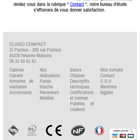
rendez vous dans la rubrique ''
Contact
'', notre bureau d'étude
s'efforcera de vous donner satisfaction.
CLOISO COMPACT
ZI Pasteur - 205 rue Pasteur
54230 Neuves-Maisons
05 31 60 61 61
Cabines
Nos
Bancs
Mon compte
Casiers
réalisations
Chaises
Contact
Armoires de
Parois
Descriptifs
C.G.V
vestiaires
douche
techniques
Mentions
Accessoires
Receveurs
Certifications
légales
Mobilier
et normes
Palettes et
couleurs