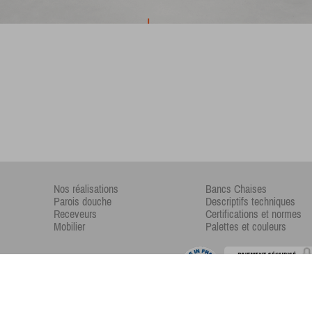
Nos réalisations
Bancs Chaises
Parois douche
Descriptifs techniques
Receveurs
Certifications et normes
Mobilier
Palettes et couleurs
Copyright © 2017 -
Xiizeos