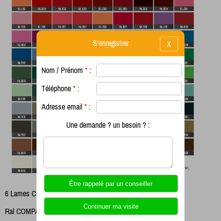
S'enregistrer
X
Nom / Prénom
*
:
Téléphone
*
:
Adresse email
*
:
Une demande ? un besoin ? :
6 Lames COMPACT
Ral COMPACT au choix