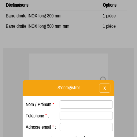
Déclinaisons
Options
Barre droite INOX long 300 mm
1 pièce
Barre droite INOX long 500 mm mm
1 pièce
S'enregistrer
X
Nom / Prénom
*
:
Téléphone
*
:
Adresse email
*
: