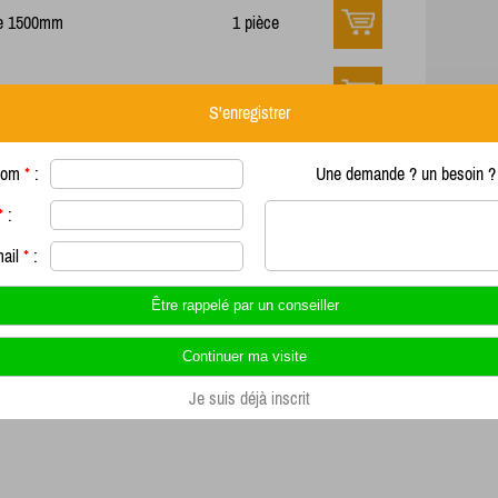
ple 1500mm
1 pièce
ple 2000mm
1 pièce
S'enregistrer
ple 2500mm
1 pièce
nom
*
:
Une demande ? un besoin ? 
*
:
mail
*
:
Je suis déjà inscrit