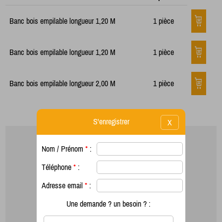
Banc bois empilable longueur 1,20 M
1 pièce
Banc bois empilable longueur 1,20 M
1 pièce
Banc bois empilable longueur 2,00 M
1 pièce
S'enregistrer
X
Nom / Prénom
*
:
Téléphone
*
:
Adresse email
*
:
Une demande ? un besoin ? :