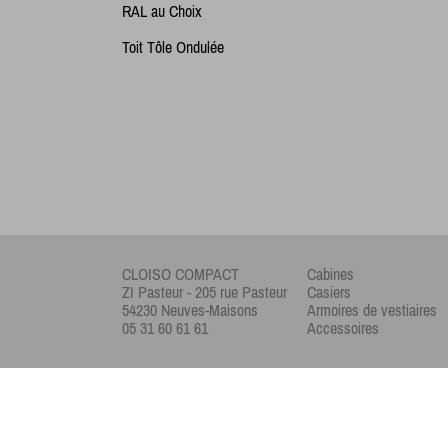
RAL au Choix
Toit Tôle Ondulée
CLOISO COMPACT
Cabines
ZI Pasteur - 205 rue Pasteur
Casiers
54230 Neuves-Maisons
Armoires de vestiaires
05 31 60 61 61
Accessoires