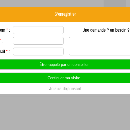
S'enregistrer
nom
*
:
Une demande ? un besoin ? 
*
:
mail
*
:
Je suis déjà inscrit