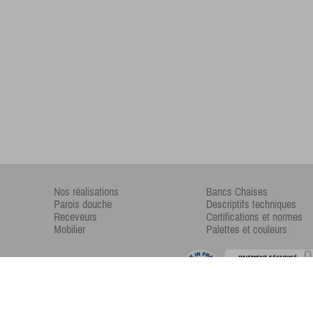
Nos réalisations
Bancs Chaises
Parois douche
Descriptifs techniques
Receveurs
Certifications et normes
Mobilier
Palettes et couleurs
Copyright © 2017 -
Xiizeos