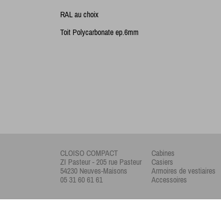
RAL au choix
Toit Polycarbonate ep.6mm
CLOISO COMPACT
Cabines
ZI Pasteur - 205 rue Pasteur
Casiers
54230 Neuves-Maisons
Armoires de vestiaires
05 31 60 61 61
Accessoires