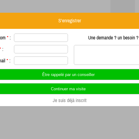
S'enregistrer
nom
*
:
Une demande ? un besoin ? 
*
:
mail
*
:
Je suis déjà inscrit