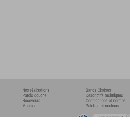
Nos réalisations
Bancs Chaises
Parois douche
Descriptifs techniques
Receveurs
Certifications et normes
Mobilier
Palettes et couleurs