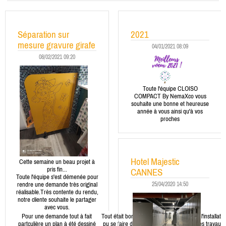
Séparation sur
2021
mesure gravure girafe
04/01/2021 08:09
08/02/2021 09:20
Toute l'équipe CLOISO
COMPACT By NemaXco vous
souhaite une bonne et heureuse
année à vous ainsi qu'à vos
proches
Hotel Majestic
Cette semaine un beau projet à
pris fin...
CANNES
Toute l'équipe s'est démenée pour
25/04/2020 14:50
rendre une demande très original
réalisable.Très contente du rendu,
notre cliente souhaite le partager
avec vous.
Pour une demande tout à fait
Tout était bon et la réalisation à
Quant à l'installatio
partculière un plan à été dessiné
pu se faire dans les plus brefs
la fin des travaux 