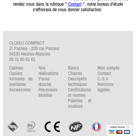
rendez vous dans la rubrique ''
Contact
'', notre bureau d'étude
s'efforcera de vous donner satisfaction.
CLOISO COMPACT
ZI Pasteur - 205 rue Pasteur
54230 Neuves-Maisons
05 31 60 61 61
Cabines
Nos
Bancs
Mon compte
Casiers
réalisations
Chaises
Contact
Armoires de
Parois
Descriptifs
C.G.V
vestiaires
douche
techniques
Mentions
Accessoires
Receveurs
Certifications
légales
Mobilier
et normes
Palettes et
couleurs