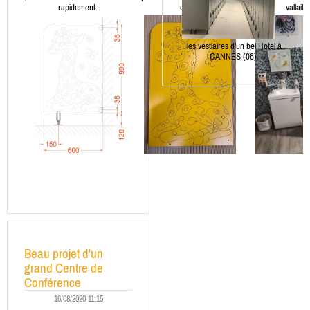
rapidement.
délais.
vallait 
les vestiaires d'un bel Hotel à
CANNES (06)
Beau projet d'un
grand Centre de
Conférence
16/08/2020 11:15