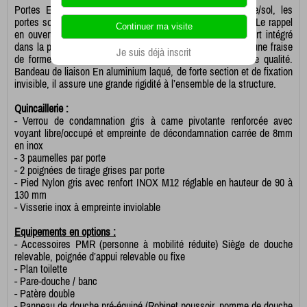
Portes Epaisseur 13mm, hauteur 1770 + 100mm de vide/sol, les
portes sont montées sur 3 paumelles nylons à insert acier. Le rappel
en ouverture ou en fermeture se fait au moyen d’un ressort intégré
dans la paumelle. Elles sont entièrement chantournées par une fraise
Je suis déjà inscrit
de forme en polycristallin de diamant pour une finition de qualité.
Bandeau de liaison En aluminium laqué, de forte section et de fixation
invisible, il assure une grande rigidité à l’ensemble de la structure.
Quincaillerie :
- Verrou de condamnation gris à came pivotante renforcée avec
voyant libre/occupé et empreinte de décondamnation carrée de 8mm
en inox
- 3 paumelles par porte
- 2 poignées de tirage grises par porte
- Pied Nylon gris avec renfort INOX M12 réglable en hauteur de 90 à
130 mm
- Visserie inox à empreinte inviolable
Equipements en options :
- Accessoires PMR (personne à mobilité réduite) Siège de douche
relevable, poignée d’appui relevable ou fixe
- Plan toilette
- Pare-douche / banc
- Patère double
- Panneau de douche pré-équipé (Robinet poussoir, pomme de douche