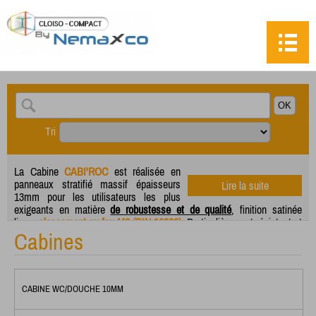
Tri
La Cabine
CABI'ROC
est réalisée en
panneaux stratifié massif épaisseurs
Lire la suite
13mm pour les utilisateurs les plus
exigeants en matière
de robustesse et de qualité
, finition satinée
lisse,
classement au feu M2 (DIN 16926)
. Particulièrement résistant et
garanti en milieu humide, le panneau en stratifié massif est conçu
Cabines
pour faire face aux conditions extrêmes d’utilisations. La Gamme
décor
CLOISO COMPACT
comporte 20 coloris au choix et de
nombreuses possibilités de personnalisation.
CABINE WC/DOUCHE 10MM
Refends Epaisseur 13mm, hauteur 1850 + pied de 100mm réglable en
hauteur, la profondeur est variable selon la configuration est peut-être